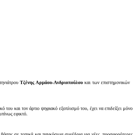
κτηνιάτρου
Τζένης Αρμάου-Ανδριοπούλου
και των επιστημονικών
ό του και τον άρτιο ψηφιακό εξοπλισμό του, έχει να επιδείξει μόνο
ωπίνως εφικτό.
βάσης σε τοπικά και παγκόσμια συνέδρια για νέες, προσφορότερες