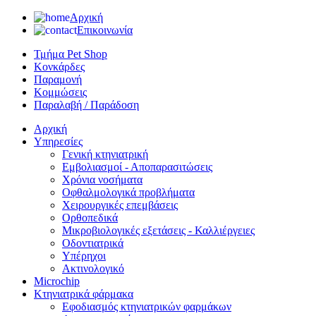
Αρχική
Επικοινωνία
Τμήμα Pet Shop
Κονκάρδες
Παραμονή
Κομμώσεις
Παραλαβή / Παράδοση
Αρχική
Υπηρεσίες
Γενική κτηνιατρική
Εμβολιασμοί - Αποπαρασιτώσεις
Χρόνια νοσήματα
Οφθαλμολογικά προβλήματα
Χειρουργικές επεμβάσεις
Ορθοπεδικά
Μικροβιολογικές εξετάσεις - Καλλιέργειες
Οδοντιατρικά
Υπέρηχοι
Ακτινολογικό
Microchip
Κτηνιατρικά φάρμακα
Εφοδιασμός κτηνιατρικών φαρμάκων