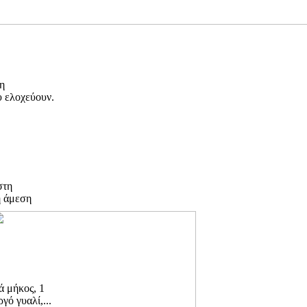
η
υ ελοχεύουν.
στη
η άμεση
ά μήκος, 1
γό γυαλί,...